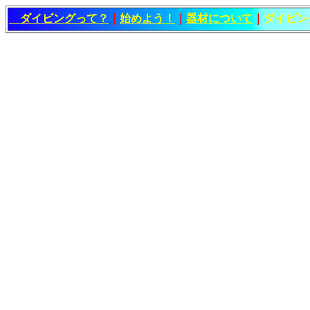
ダイビングって？
｜
始めよう！
｜
器材について
｜
ダイビン